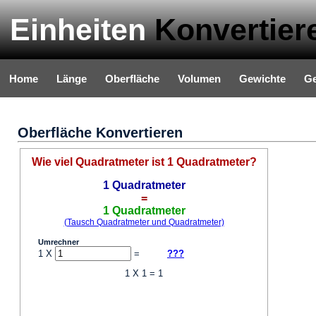
Einheiten
Konvertier
Home
Länge
Oberfläche
Volumen
Gewichte
Ge
Oberfläche Konvertieren
Wie viel Quadratmeter ist 1 Quadratmeter?
1 Quadratmeter
=
1 Quadratmeter
(Tausch Quadratmeter und Quadratmeter)
Umrechner
1 X
=
???
1 X 1 = 1