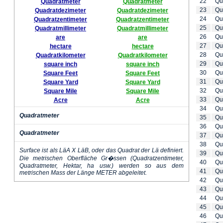
22
Qu
Quadratmeter
Quadratmeter
23
Qu
Quadratdezimeter
Quadratdezimeter
24
Qu
Quadratzentimeter
Quadratzentimeter
25
Qu
Quadratmillimeter
Quadratmillimeter
26
Qu
are
are
27
Qu
hectare
hectare
28
Qu
Quadratkilometer
Quadratkilometer
29
Qu
square inch
square inch
30
Qu
Square Feet
Square Feet
31
Qu
Square Yard
Square Yard
32
Qu
Square Mile
Square Mile
33
Qu
Acre
Acre
34
Qu
Quadratmeter
35
Qu
36
Qu
Quadratmeter
37
Qu
38
Qu
Surface ist als LäA X LäB, oder das Quadrat der Lä definiert.
39
Qu
Die metrischen Oberfläche Gr�ssen (Quadratzentimeter,
40
Qu
Quadratmeter, Hektar, ha usw.) werden so aus dem
41
Qu
metrischen Mass der Länge METER abgeleitet.
42
Qu
43
Qu
44
Qu
45
Qu
46
Qu