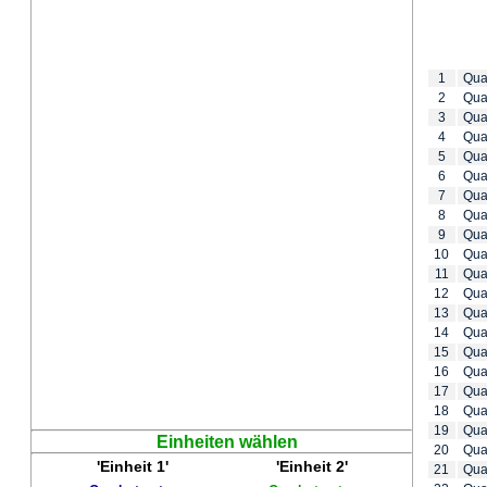
1
Qua
2
Qua
3
Qua
4
Qua
5
Qua
6
Qua
7
Qua
8
Qua
9
Qua
10
Qua
11
Qua
12
Qua
13
Qua
14
Qua
15
Qua
16
Qua
17
Qua
18
Qua
19
Qua
Einheiten wählen
20
Qua
'Einheit 1'
'Einheit 2'
21
Qua