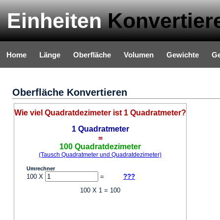
Einheiten
Konvertier
Home
Länge
Oberfläche
Volumen
Gewichte
Ge
Oberfläche Konvertieren
Wie viel Quadratdezimeter ist 1 Quadratmeter?
1 Quadratmeter
=
100 Quadratdezimeter
(Tausch Quadratmeter und Quadratdezimeter)
Umrechner
100 X
=
???
100 X 1 = 100