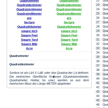
22
Qua
Quadratmeter
Quadratmeter
23
Qua
Quadratdezimeter
Quadratdezimeter
24
Qua
Quadratzentimeter
Quadratzentimeter
25
Qua
Quadratmillimeter
Quadratmillimeter
26
Qua
are
are
27
Qua
hectare
hectare
28
Qua
Quadratkilometer
Quadratkilometer
29
Qua
square inch
square inch
30
Qua
Square Feet
Square Feet
31
Qua
Square Yard
Square Yard
32
Qua
Square Mile
Square Mile
33
Qua
Acre
Acre
34
Qua
Quadratmeter
35
Qua
36
Qua
Quadratdezimeter
37
Qua
38
Qua
Surface ist als LäA X LäB, oder das Quadrat der Lä definiert.
39
Qua
Die metrischen Oberfläche Gr�ssen (Quadratzentimeter,
40
Qua
Quadratmeter, Hektar, ha usw.) werden so aus dem
41
Qua
metrischen Mass der Länge METER abgeleitet.
42
Qua
43
Qua
44
Qua
45
Qua
46
Qua