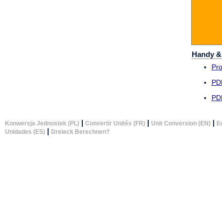
Handy &
Pr
PD
PD
|
|
|
Konwersja Jednostek (PL)
Convertir Unités (FR)
Unit Conversion (EN)
E
|
Unidades (ES)
Dreieck Berechnen?