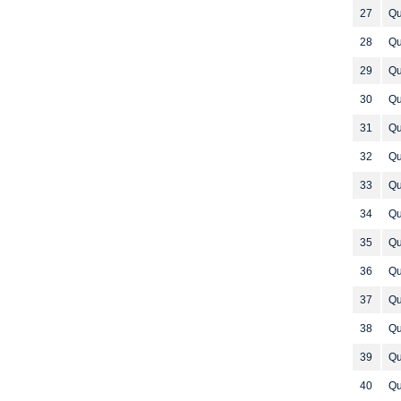
27
Qu
28
Qu
29
Qu
30
Qu
31
Qu
32
Qu
33
Qu
34
Qu
35
Qu
36
Qu
37
Qu
38
Qu
39
Qu
40
Qu