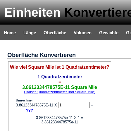
Einheiten
Konvertier
Home
Länge
Oberfläche
Volumen
Gewichte
Ge
Oberfläche Konvertieren
Wie viel Square Mile ist 1 Quadratzentimeter?
1 Quadratzentimeter
=
3.8612334478575E-11 Square Mile
(Tausch Quadratzentimeter und Square Mile)
Umrechner
3.8612334478575E-11 X
=
???
3.8612334478575e-11 X 1 =
3.8612334478575e-11