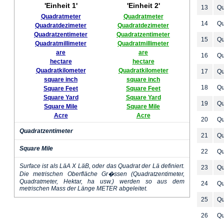
'Einheit 1'
'Einheit 2'
13
Qu
Quadratmeter
Quadratmeter
14
Qu
Quadratdezimeter
Quadratdezimeter
Quadratzentimeter
Quadratzentimeter
15
Qu
Quadratmillimeter
Quadratmillimeter
are
are
16
Qu
hectare
hectare
Quadratkilometer
Quadratkilometer
17
Qu
square inch
square inch
18
Qu
Square Feet
Square Feet
Square Yard
Square Yard
19
Qu
Square Mile
Square Mile
Acre
Acre
20
Qu
Quadratzentimeter
21
Qu
Square Mile
22
Qu
Surface ist als LäA X LäB, oder das Quadrat der Lä definiert.
23
Qu
Die metrischen Oberfläche Gr�ssen (Quadratzentimeter,
Quadratmeter, Hektar, ha usw.) werden so aus dem
24
Qu
metrischen Mass der Länge METER abgeleitet.
25
Qu
26
Qu