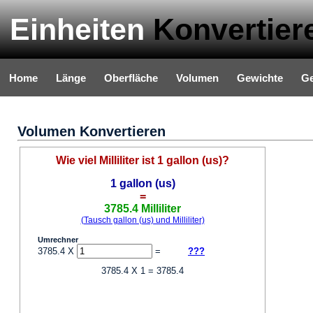
Einheiten
Konvertier
Home
Länge
Oberfläche
Volumen
Gewichte
Ge
Volumen Konvertieren
Wie viel Milliliter ist 1 gallon (us)?
1 gallon (us)
=
3785.4 Milliliter
(Tausch gallon (us) und Milliliter)
Umrechner
3785.4 X
=
???
3785.4 X 1 = 3785.4