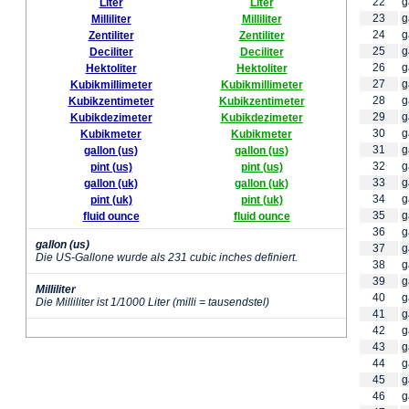
22
g
Liter
Liter
23
g
Milliliter
Milliliter
24
g
Zentiliter
Zentiliter
25
g
Deciliter
Deciliter
26
g
Hektoliter
Hektoliter
27
g
Kubikmillimeter
Kubikmillimeter
28
g
Kubikzentimeter
Kubikzentimeter
29
g
Kubikdezimeter
Kubikdezimeter
30
g
Kubikmeter
Kubikmeter
31
g
gallon (us)
gallon (us)
32
g
pint (us)
pint (us)
33
g
gallon (uk)
gallon (uk)
34
g
pint (uk)
pint (uk)
35
g
fluid ounce
fluid ounce
36
g
gallon (us)
37
g
Die US-Gallone wurde als 231 cubic inches definiert.
38
g
39
g
Milliliter
40
g
Die Milliliter ist 1/1000 Liter (milli = tausendstel)
41
g
42
g
43
g
44
g
45
g
46
g