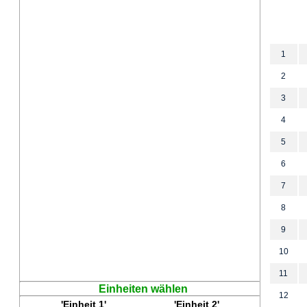
1
2
3
4
5
6
7
8
9
10
11
Einheiten wählen
12
'Einheit 1'
'Einheit 2'