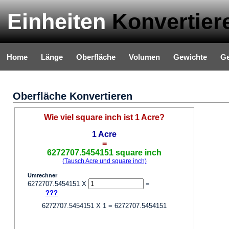
Einheiten
Konvertier
Home
Länge
Oberfläche
Volumen
Gewichte
Ge
Oberfläche Konvertieren
Wie viel square inch ist 1 Acre?
1 Acre
=
6272707.5454151 square inch
(Tausch Acre und square inch)
Umrechner
6272707.5454151 X
=
???
6272707.5454151 X 1 = 6272707.5454151