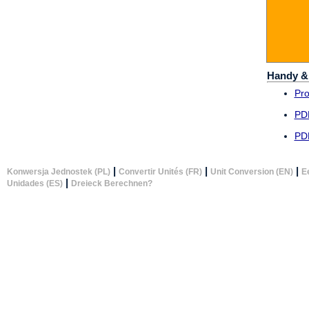
Handy &
Pr
PD
PD
|
|
|
Konwersja Jednostek (PL)
Convertir Unités (FR)
Unit Conversion (EN)
E
|
Unidades (ES)
Dreieck Berechnen?